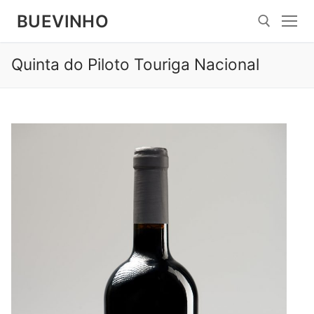
Spring
BUEVINHO
til
indhold
Quinta do Piloto Touriga Nacional
Søg efter: